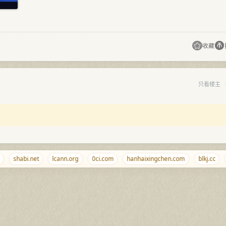
收藏
只看楼主
shabi.net
lcann.org
0ci.com
hanhaixingchen.com
blkj.cc
0