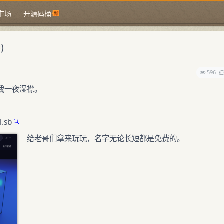
市场
开源码桶
)
596
我一夜湿襟。
l.sb
给老哥们拿来玩玩，名字无论长短都是免费的。