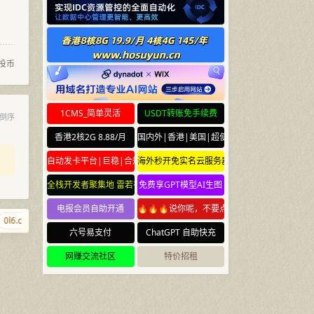
投币
1CMS_简单灵活
USDT转账免手续费
倒序
香港2核2G 8.88/月
国内外|香港|美国|超便宜云服务器
自动发卡平台|巨稳|合规
海外秒开免实名云服务器
全栈开发者聚集地 雷若社区 leiruo.com
免费享GPT模型AI生图
电报会员自助开通
🔥🔥🔥说你呢，不要点🔥🔥🔥
l6.com
localhost.ws
QiJingChun.com
qnmd.cn
123456.si
dia
六号易支付
ChatGPT 自助快充
网赚交流社区
特价招租