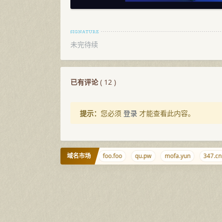
未完待续
已有评论
(
12
)
提示：
您必须
登录
才能查看此内容。
域名市场
ibi.bi
ouou.net
5.wales
foo.foo
qu.pw
mofa.yun
347.cn