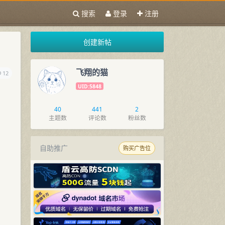
搜索
登录
注册
创建新帖
飞翔的猫
12
UID:5848
40
441
2
主题数
评论数
粉丝数
自助推广
购买广告位