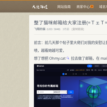
网站指南
商家中心
域名
整了猫咪邮箱给大家注册(=ＴェＴ=
飞翔的猫
(
UID:
5848)
3月前
[复制链接]
前言：前几天那个帖子里大佬们对我的安慰让
啧，越看她越可爱，
想了想把
Ohmy.cat
拉去做了邮箱，在
mai