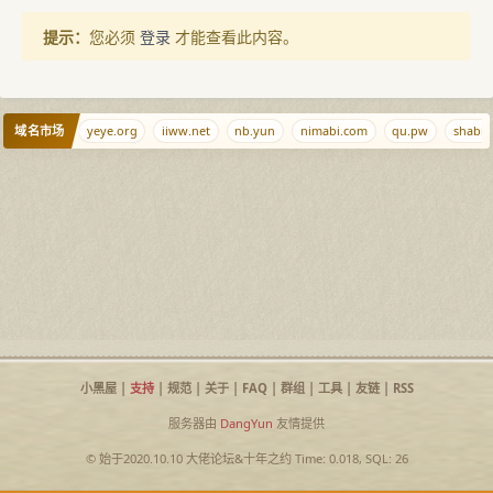
提示：
您必须
登录
才能查看此内容。
域名市场
mofa.yun
yeye.org
iiww.net
nb.yun
nimabi.com
qu.pw
shabi.n
小黑屋
|
支持
|
规范
|
关于
|
FAQ
|
群组
|
工具
|
友链
|
RSS
服务器由
DangYun
友情提供
© 始于2020.10.10
大佬论坛
&
十年之约
Time: 0.018, SQL: 26