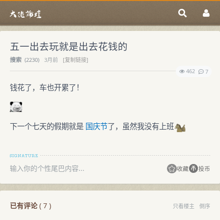
五一出去玩就是出去花钱的
搜索
(
2230)
3月前
[复制链接]
462
7
钱花了，车也开累了！
下一个七天的假期就是
国庆节
了，虽然我没有上班
输入你的个性尾巴内容...
收藏
投币
已有评论
(
7
)
只看楼主
倒序