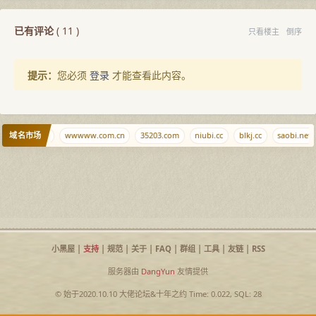
已有评论
(
11
)
只看楼主
倒序
提示：
您必须
登录
才能查看此内容。
域名市场
arkdir.com
wwwww.com.cn
35203.com
niubi.cc
blkj.cc
saobi.net
小黑屋
|
支持
|
规范
|
关于
|
FAQ
|
群组
|
工具
|
友链
|
RSS
服务器由
DangYun
友情提供
© 始于2020.10.10
大佬论坛
&
十年之约
Time: 0.022, SQL: 28