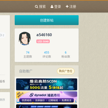
搜索
登录
注册
创建新帖
a546160
2
UID:5048
74
455
6
主题数
评论数
粉丝数
自助推广
购买广告位
投币
倒序