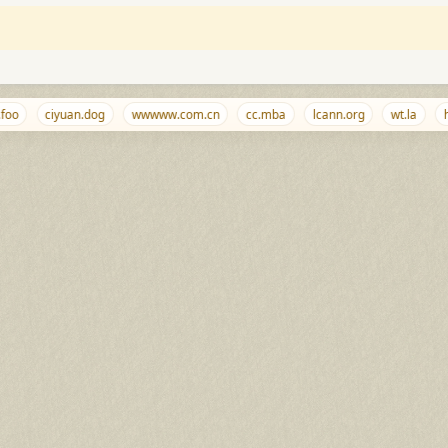
o
ciyuan.dog
wwwww.com.cn
cc.mba
lcann.org
wt.la
hai