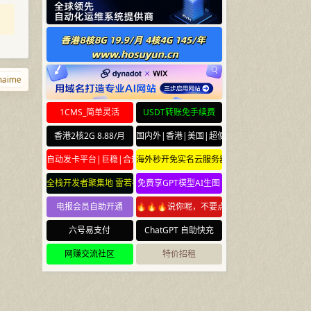
men.net
lhz.net
aizhaocha.com
hhwh.com
98765.net
t.cr
1CMS_简单灵活
USDT转账免手续费
香港2核2G 8.88/月
国内外|香港|美国|超便宜云服务器
自动发卡平台|巨稳|合规
海外秒开免实名云服务器
全栈开发者聚集地 雷若社区 leiruo.com
免费享GPT模型AI生图
电报会员自助开通
🔥🔥🔥说你呢，不要点🔥🔥🔥
六号易支付
ChatGPT 自助快充
网赚交流社区
特价招租