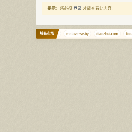
提示：
您必须
登录
才能查看此内容。
域名市场
714.cn
baidu.sb
j9.xyz
metaverse.by
diaozhui.com
foo.fo