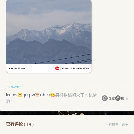
kx.ms
😁
qu.pw
🐮
nb.ci
😋卖猕猴桃的火车司机清
收藏
投币
酒！
已有评论
(
14
)
只看楼主
倒序