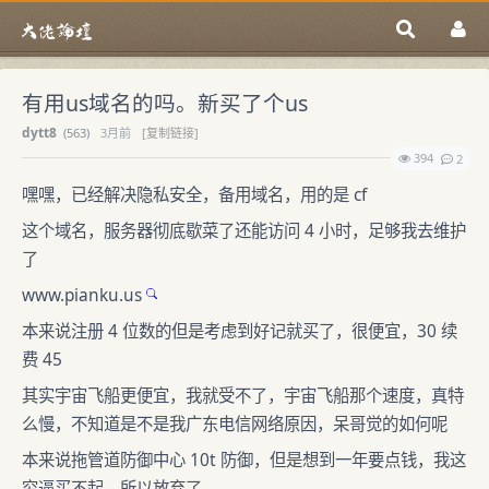
有用us域名的吗。新买了个us
dytt8
(
563)
3月前
[复制链接]
394
2
嘿嘿，已经解决隐私安全，备用域名，用的是 cf
这个域名，服务器彻底歇菜了还能访问 4 小时，足够我去维护
了
www.pianku.us
本来说注册 4 位数的但是考虑到好记就买了，很便宜，30 续
费 45
其实宇宙飞船更便宜，我就受不了，宇宙飞船那个速度，真特
么慢，不知道是不是我广东电信网络原因，呆哥觉的如何呢
本来说拖管道防御中心 10t 防御，但是想到一年要点钱，我这
穷逼买不起，所以放弃了