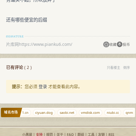
还有哪些便宜的后缀
片库网https://www.pianku6.com/
收藏
投币
已有评论
(
2
)
只看楼主
倒序
提示：
您必须
登录
才能查看此内容。
域名市场
om.cn
nn1.cn
ciyuan.dog
saobi.net
vmdisk.com
niubi.cc
qnmd.
小黑屋
|
支持
|
规范
|
关于
|
FAQ
|
群组
|
工具
|
友链
|
RSS