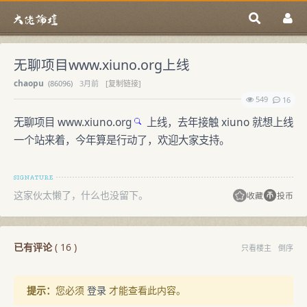
无聊项目www.xiuno.org上线
chaopu
(
86096)
3月前
[复制链接]
549
16
无聊项目
www.xiuno.org
上线，去年接触 xiuno 就想上线
一个站来着，今年算是行动了，欢迎大家支持。
这家伙太懒了，什么也没留下。
收藏
投币
已有评论
(
16
)
只看楼主
倒序
提示：
您必须
登录
才能查看此内容。