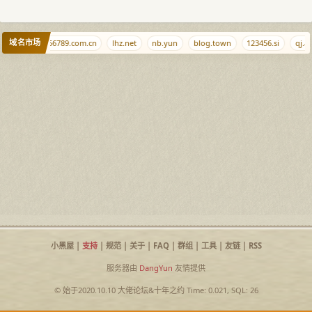
域名市场
aidu.sb
456789.com.cn
lhz.net
nb.yun
blog.town
123456.si
qj.al
小黑屋
|
支持
|
规范
|
关于
|
FAQ
|
群组
|
工具
|
友链
|
RSS
服务器由
DangYun
友情提供
© 始于2020.10.10
大佬论坛
&
十年之约
Time: 0.021, SQL: 26