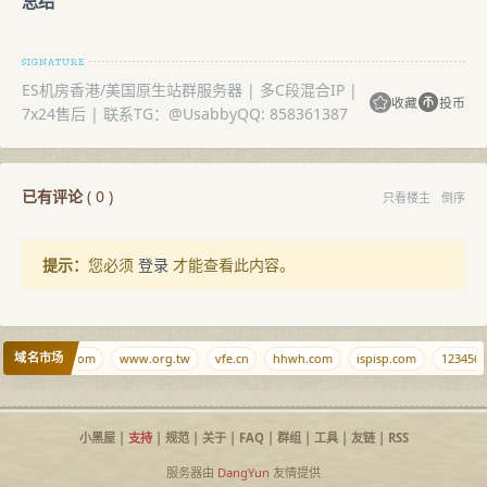
总结
站群服务器上的 SEO 优化并非一蹴而就，需要从
内容、关键
词、链接、结构、速度、移动适配、社交传播
等多个维度持续
投入。请务必遵守搜索引擎的规则，
不要使用任何黑帽 SEO
ES机房香港/美国原生站群服务器 | 多C段混合IP |
收藏
投币
手法
（如隐藏文本、链接农场、自动跳转等），否则轻则降
7x24售后 | 联系TG：@UsabbyQQ: 858361387
权，重则彻底从索引中删除。
真正的 SEO 红利来自于对用户需求的深刻满足与对技术细节
的扎实执行。借助优质的站群服务器（如 ES 机房的原生 IP 产
已有评论
(
0
)
只看楼主
倒序
品）与上述策略，您的站点将在搜索引擎中获得更稳定的排名
与更可观的流量。
提示：
您必须
登录
才能查看此内容。
ES 机房是一个非常好的站群服务器租用机房，它提供了丰富
的站群服务器产品，可以帮助你更好地做 SEo 站群上的站
点。原生 IP 的优势可以大大提高搜索引擎排名。
更好地优化你的站点的 SEO。
域名市场
diaozhui.com
www.org.tw
vfe.cn
hhwh.com
ispisp.com
123456.si
美国原生站群
E3 1TBSATA/240GSSD 16GB 100M/G 口 20TB 244/23
2/208IP
小黑屋
|
支持
|
规范
|
关于
|
FAQ
|
群组
|
工具
|
友链
|
RSS
E5 1TBSATA 16GB 100M/G 口 20TB 244/232/208IP
服务器由
DangYun
友情提供