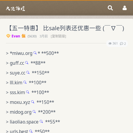
【五一特惠】 比sale列表还优惠一些 (￣∇￣)
Evan
(
5630)
3月前
[复制链接]
361
2
> *
miwu.org
* **500**
>
guff.cc
**88**
>
suye.cc
**150**
>
lll.kim
**100**
>
sss.kim
**100**
>
moxu.xyz
**150**
>
midog.org
**200**
>
liaoliao.space
**55**
>
urls.best
**50**