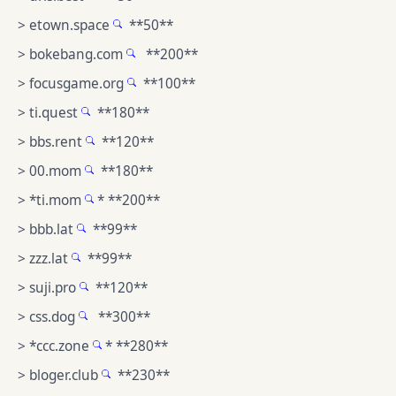
>
etown.space
**50**
>
bokebang.com
**200**
>
focusgame.org
**100**
>
ti.quest
**180**
>
bbs.rent
**120**
>
00.mom
**180**
> *
ti.mom
* **200**
>
bbb.lat
**99**
>
zzz.lat
**99**
>
suji.pro
**120**
>
css.dog
**300**
> *
ccc.zone
* **280**
>
bloger.club
**230**