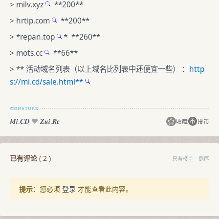
>
milv.xyz
**200**
>
hrtip.com
**200**
> *
repan.top
* **260**
>
mots.cc
**66**
> ** 活动域名列表（以上域名比列表中还便宜一些） ：
http
s://mi.cd/sale.html**
𝑴𝒊.𝑪𝑫
♥️
𝒁𝒖𝒊.𝑹𝒆
收藏
投币
已有评论
(
2
)
只看楼主
倒序
提示：
您必须
登录
才能查看此内容。