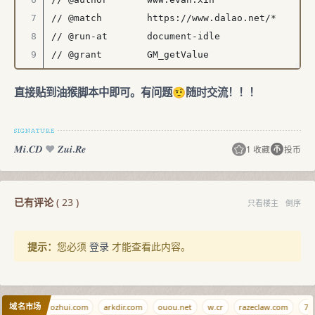
// @match        https://www.dalao.net/*

// @run-at       document-idle

// @grant        GM_getValue

// @grant        GM_setValue

// ==/UserScript==

直接贴到油猴脚本中即可。有问题🤨随时交流！！！
(function () {

  'use strict';

𝑴𝒊.𝑪𝑫
♥️
𝒁𝒖𝒊.𝑹𝒆
1 收藏
投币
  const DEBUG = false; // true: 控制台输出调
试信息

已有评论
(
23
)
只看楼主
倒序
  const log = (...args) => DEBUG && 
console.log('[dalao-auto-signin]', 
提示：
您必须
登录
才能查看此内容。
...args);

  // 仅在主域 + 顶层页面运行，避免 iframe / 资源
域名市场
bibi.bi
diaozhui.com
arkdir.com
ouou.net
w.cr
razeclaw.com
714
请求等
