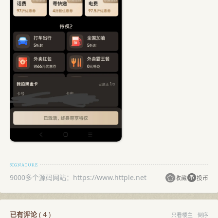
9000多个源码网站：https://www.httple.net
收藏
投币
已有评论
(
4
)
只看楼主
倒序