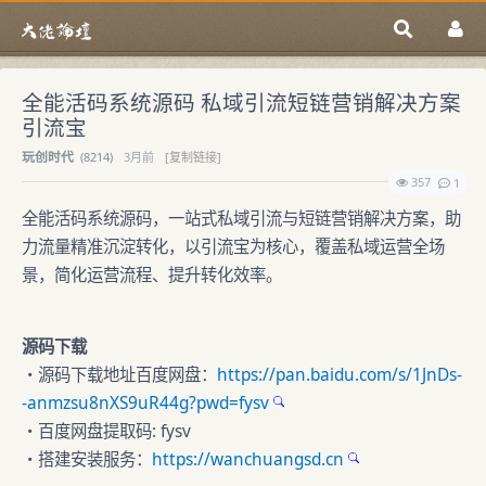
全能活码系统源码 私域引流短链营销解决方案
引流宝
玩创时代
(
8214)
3月前
[复制链接]
357
1
全能活码系统源码，一站式私域引流与短链营销解决方案，助
力流量精准沉淀转化，以引流宝为核心，覆盖私域运营全场
景，简化运营流程、提升转化效率。
源码下载
・源码下载地址百度网盘：
https://pan.baidu.com/s/1JnDs-
-anmzsu8nXS9uR44g?pwd=fysv
・百度网盘提取码: fysv
・搭建安装服务：
https://wanchuangsd.cn