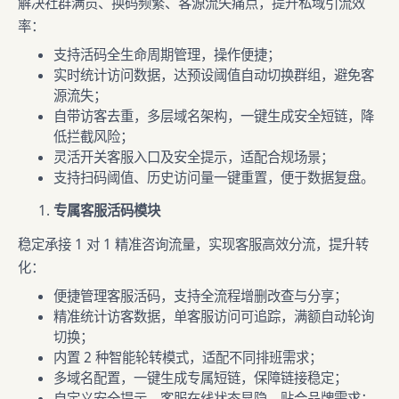
解决社群满员、换码频繁、客源流失痛点，提升私域引流效
率：
支持活码全生命周期管理，操作便捷；
实时统计访问数据，达预设阈值自动切换群组，避免客
源流失；
自带访客去重，多层域名架构，一键生成安全短链，降
低拦截风险；
灵活开关客服入口及安全提示，适配合规场景；
支持扫码阈值、历史访问量一键重置，便于数据复盘。
专属客服活码模块
稳定承接 1 对 1 精准咨询流量，实现客服高效分流，提升转
化：
便捷管理客服活码，支持全流程增删改查与分享；
精准统计访客数据，单客服访问可追踪，满额自动轮询
切换；
内置 2 种智能轮转模式，适配不同排班需求；
多域名配置，一键生成专属短链，保障链接稳定；
自定义安全提示、客服在线状态显隐，贴合品牌需求；