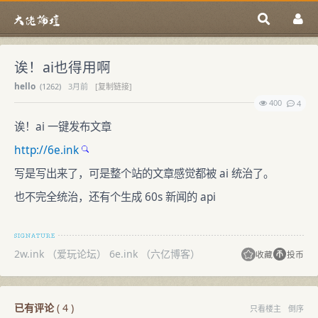
诶！ai也得用啊
hello
(
1262)
3月前
[复制链接]
400
4
诶！ai 一键发布文章
http://6e.ink
写是写出来了，可是整个站的文章感觉都被 ai 统治了。
也不完全统治，还有个生成 60s 新闻的 api
2w.ink （爱玩论坛） 6e.ink （六亿博客）
收藏
投币
已有评论
(
4
)
只看楼主
倒序