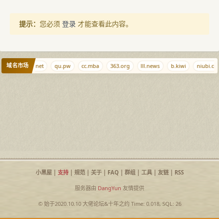
提示：
您必须
登录
才能查看此内容。
域名市场
i.net
qjqj.net
qu.pw
cc.mba
363.org
lll.news
b.kiwi
niubi.cc
小黑屋
|
支持
|
规范
|
关于
|
FAQ
|
群组
|
工具
|
友链
|
RSS
服务器由
DangYun
友情提供
© 始于2020.10.10
大佬论坛
&
十年之约
Time: 0.018, SQL: 26