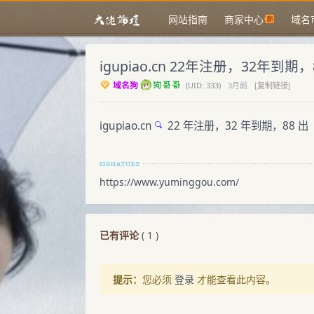
网站指南
商家中心
域名
igupiao.cn 22年注册，32年到期
域名狗
(
UID:
333)
3月前
[复制链接]
igupiao.cn
22 年注册，32 年到期，88 出 
https://www.yuminggou.com/
已有评论
(
1
)
提示：
您必须
登录
才能查看此内容。