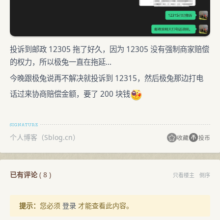
投诉到邮政 12305 拖了好久，因为 12305 没有强制商家赔偿
的权力，所以极兔一直在拖延...
今晚跟极兔说再不解决就投诉到 12315，然后极兔那边打电
话过来协商赔偿金额，要了 200 块钱
个人博客（Sblog.cn）
收藏
投币
已有评论
(
8
)
只看楼主
倒序
提示：
您必须
登录
才能查看此内容。