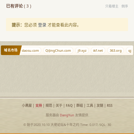
已有评论
(
3
)
只看楼主
倒序
提示：
您必须
登录
才能查看此内容。
域名市场
wt.la
yidaosu.com
QiJingChun.com
j9.xyz
ikf.net
363.org
qjqj
小黑屋
|
支持
|
规范
|
关于
|
FAQ
|
群组
|
工具
|
友链
|
RSS
服务器由
DangYun
友情提供
© 始于2020.10.10
大佬论坛
&
十年之约
Time: 0.017, SQL: 30