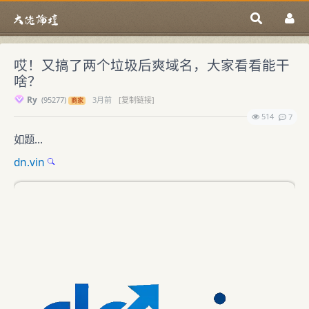
哎！又搞了两个垃圾后爽域名，大家看看能干
啥？
Ry
(
95277)
3月前
[复制链接]
商家
514
7
如题...
dn.vin