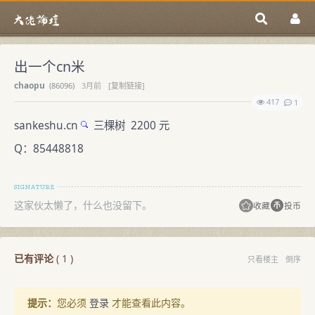
出一个cn米
chaopu
(
86096)
3月前
[复制链接]
417
1
sankeshu.cn
三棵树 2200 元
Q：85448818
这家伙太懒了，什么也没留下。
收藏
投币
已有评论
(
1
)
只看楼主
倒序
提示：
您必须
登录
才能查看此内容。