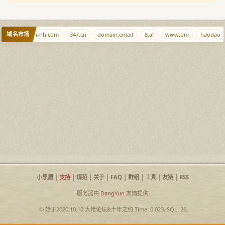
域名市场
a.love
hh-hh.com
347.cn
domain.email
8.af
www.pm
haodaoha
小黑屋
|
支持
|
规范
|
关于
|
FAQ
|
群组
|
工具
|
友链
|
RSS
服务器由
DangYun
友情提供
© 始于2020.10.10
大佬论坛
&
十年之约
Time: 0.023, SQL: 26