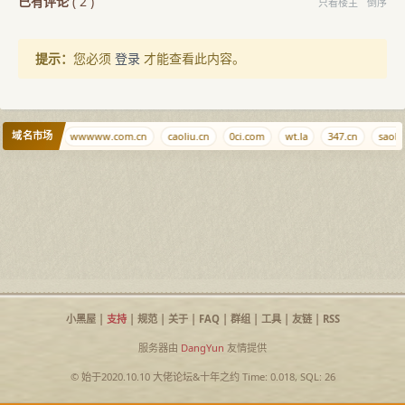
已有评论
(
2
)
只看楼主
倒序
提示：
您必须
登录
才能查看此内容。
域名市场
ciyuan.dog
wwwww.com.cn
caoliu.cn
0ci.com
wt.la
347.cn
saobi.
小黑屋
|
支持
|
规范
|
关于
|
FAQ
|
群组
|
工具
|
友链
|
RSS
服务器由
DangYun
友情提供
© 始于2020.10.10
大佬论坛
&
十年之约
Time: 0.018, SQL: 26