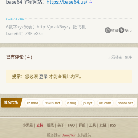
base64 解密网站：
https://base64.us/
6数字xyz米表：http://jx.al/6xyz，纸飞机
收藏
投币
base64：Z3FjeXk=
已有评论
(
4
)
只看楼主
倒序
提示：
您必须
登录
才能查看此内容。
域名市场
n
ikf.net
cc.mba
98765.net
v.dog
j9.xyz
0ci.com
shabi.net
小黑屋
|
支持
|
规范
|
关于
|
FAQ
|
群组
|
工具
|
友链
|
RSS
服务器由
DangYun
友情提供