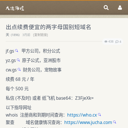
出点续费便宜的两字母国别短域名
天
(
1896)
3月前
[复制链接]
438
4
jf.gs
甲方公司，积分公式
yz.gs
原子公式，亚洲股市
cw.gs
财务公司，宠物故事
续费 68 元 / 年
每个 500 元
私信 (不及时) 或者 纸飞机 base64：Z3FjeXk=
以下指导网址
whois 注册商和到期时间查询：
https://who.cx
聚查 域名健康情况查询：
https://www.jucha.com