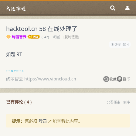
hacktool.cn 58 在线处理了
绚丽智云
(
542)
3月前
[复制链接]
348
4
如题 RT
绚丽智云 https://www.vibncloud.cn
收藏
投币
已有评论
(
4
)
只看楼主
倒序
提示：
您必须
登录
才能查看此内容。