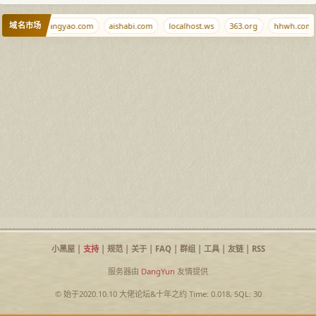
域名市场
ikf.net
xiangyao.com
aishabi.com
localhost.ws
363.org
hhwh.com
小黑屋
|
支持
|
规范
|
关于
|
FAQ
|
群组
|
工具
|
友链
|
RSS
服务器由
DangYun
友情提供
© 始于2020.10.10
大佬论坛
&
十年之约
Time: 0.018, SQL: 30