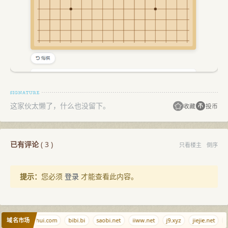
这家伙太懒了，什么也没留下。
收藏
投币
已有评论
(
3
)
只看楼主
倒序
提示：
您必须
登录
才能查看此内容。
域名市场
a.bi
diaozhui.com
bibi.bi
saobi.net
iiww.net
j9.xyz
jiejie.net
w