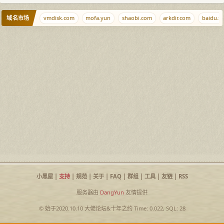
域名市场
la
qu.pw
vmdisk.com
mofa.yun
shaobi.com
arkdir.com
baidu.sb
小黑屋
|
支持
|
规范
|
关于
|
FAQ
|
群组
|
工具
|
友链
|
RSS
服务器由
DangYun
友情提供
© 始于2020.10.10
大佬论坛
&
十年之约
Time: 0.022, SQL: 28