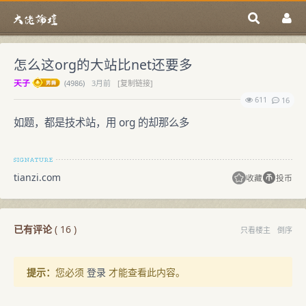
怎么这org的大站比net还要多
天子
(
4986)
3月前
[复制链接]
611
16
如题，都是技术站，用 org 的却那么多
tianzi.com
收藏
投币
已有评论
(
16
)
只看楼主
倒序
提示：
您必须
登录
才能查看此内容。