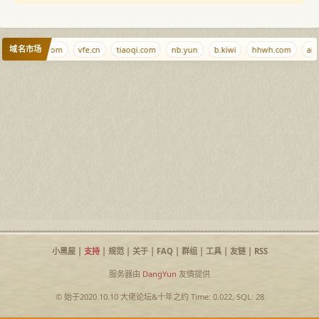
域名市场
town
0l6.com
vfe.cn
tiaoqi.com
nb.yun
b.kiwi
hhwh.com
ais
小黑屋
|
支持
|
规范
|
关于
|
FAQ
|
群组
|
工具
|
友链
|
RSS
服务器由
DangYun
友情提供
© 始于2020.10.10
大佬论坛
&
十年之约
Time: 0.022, SQL: 28