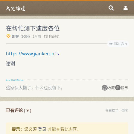
在帮忙测下速度各位
剑客
(
3004)
3月前
[复制链接]
432
9
https://www.jianker.cn
谢谢
这家伙太懒了，什么也没留下。
收藏
投币
已有评论
(
9
)
只看楼主
倒序
提示：
您必须
登录
才能查看此内容。