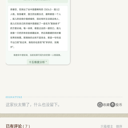
这家伙太懒了，什么也没留下。
收藏
投币
已有评论
(
7
)
只看楼主
倒序