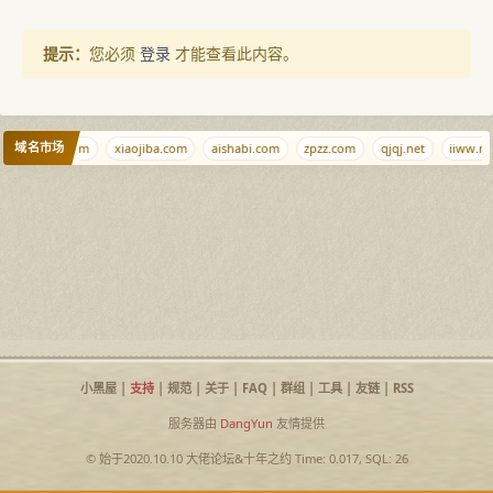
提示：
您必须
登录
才能查看此内容。
域名市场
iJingChun.com
xiaojiba.com
aishabi.com
zpzz.com
qjqj.net
iiww.ne
小黑屋
|
支持
|
规范
|
关于
|
FAQ
|
群组
|
工具
|
友链
|
RSS
服务器由
DangYun
友情提供
© 始于2020.10.10
大佬论坛
&
十年之约
Time: 0.017, SQL: 26