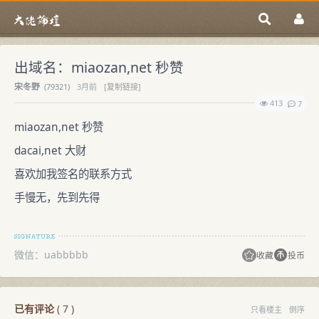
出域名：miaozan,net 秒赞
宋冬野
(
79321)
3月前
[复制链接]
413
7
miaozan,net 秒赞
dacai,net 大财
喜欢加我签名的联系方式
手慢无，先到先得
微信：uabbbbb
收藏
投币
已有评论
(
7
)
只看楼主
倒序