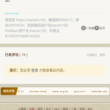
值。
域管家 https://sanpin.ltd；趣域网ID50217；聚
名ID974524；西部数码用户名bacon159；
1 收藏
投币
Porkbun用户名 bacon159；阿里云
ID1007073698102922
已有评论
(
74
)
只看楼主
倒序
提示：
您必须
登录
才能查看此内容。
域名市场
t.cr
347.cn
domain.email
www.org.tw
zpzz.com
razeclaw.com
小黑屋
|
支持
|
规范
|
关于
|
FAQ
|
群组
|
工具
|
友链
|
RSS