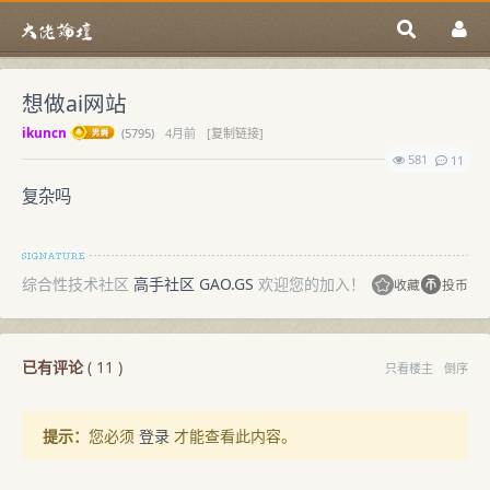
想做ai网站
ikuncn
(
5795)
4月前
[复制链接]
581
11
复杂吗
综合性技术社区
高手社区 GAO.GS
欢迎您的加入！
收藏
投币
已有评论
(
11
)
只看楼主
倒序
提示：
您必须
登录
才能查看此内容。