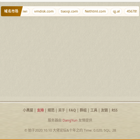
域名市场
j9.xyz
b.kiwi
vmdisk.com
tiaoqi.com
Nethtml.com
qj.al
456789.
小黑屋
|
支持
|
规范
|
关于
|
FAQ
|
群组
|
工具
|
友链
|
RSS
服务器由
DangYun
友情提供
© 始于2020.10.10
大佬论坛
&
十年之约
Time: 0.020, SQL: 28