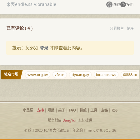
米表endle.ss V:oranable
收藏
投币
已有评论
(
4
)
只看楼主
倒序
提示：
您必须
登录
才能查看此内容。
域名市场
fwfw.net
www.org.tw
vfe.cn
ciyuan.gay
localhost.ws
08888.com
小黑屋
|
支持
|
规范
|
关于
|
FAQ
|
群组
|
工具
|
友链
|
RSS
服务器由
DangYun
友情提供
© 始于2020.10.10
大佬论坛
&
十年之约
Time: 0.018, SQL: 26