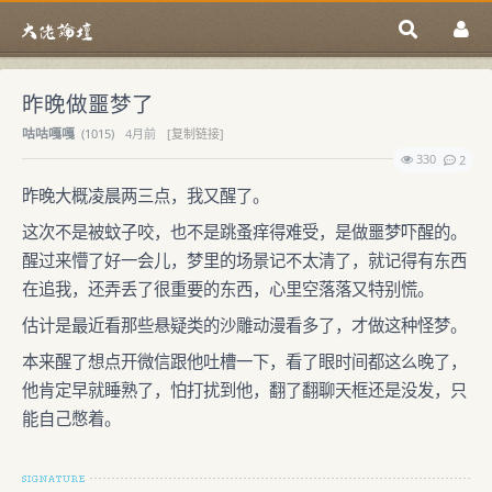
昨晚做噩梦了
咕咕嘎嘎
(
1015)
4月前
[复制链接]
330
2
昨晚大概凌晨两三点，我又醒了。
这次不是被蚊子咬，也不是跳蚤痒得难受，是做噩梦吓醒的。
醒过来懵了好一会儿，梦里的场景记不太清了，就记得有东西
在追我，还弄丢了很重要的东西，心里空落落又特别慌。
估计是最近看那些悬疑类的沙雕动漫看多了，才做这种怪梦。
本来醒了想点开微信跟他吐槽一下，看了眼时间都这么晚了，
他肯定早就睡熟了，怕打扰到他，翻了翻聊天框还是没发，只
能自己憋着。