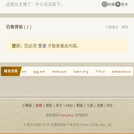
这家伙太懒了，什么也没留下。
收藏
投币
已有评论
(
2
)
只看楼主
倒序
提示：
您必须
登录
才能查看此内容。
域名市场
.pm
zlsf.com
qjqj.net
mofa.yun
lcann.org
714.cn
aizhaocha.com
小黑屋
|
支持
|
规范
|
关于
|
FAQ
|
群组
|
工具
|
友链
|
RSS
服务器由
DangYun
友情提供
© 始于2020.10.10
大佬论坛
&
十年之约
Time: 0.018, SQL: 26