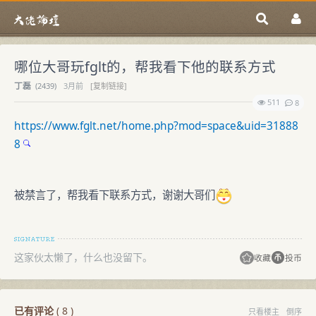
哪位大哥玩fglt的，帮我看下他的联系方式
丁磊
(
2439)
3月前
[复制链接]
511
8
https://www.fglt.net/home.php?mod=space&uid=31888
8
被禁言了，帮我看下联系方式，谢谢大哥们
这家伙太懒了，什么也没留下。
收藏
投币
已有评论
(
8
)
只看楼主
倒序