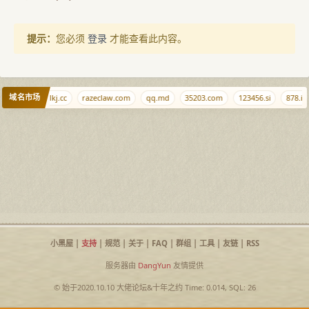
提示：
您必须
登录
才能查看此内容。
域名市场
0l6.com
blkj.cc
razeclaw.com
qq.md
35203.com
123456.si
878.in
小黑屋
|
支持
|
规范
|
关于
|
FAQ
|
群组
|
工具
|
友链
|
RSS
服务器由
DangYun
友情提供
© 始于2020.10.10
大佬论坛
&
十年之约
Time: 0.014, SQL: 26