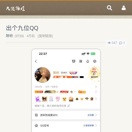
出个九位QQ
聆听
(
3733)
4月前
[复制链接]
547
7