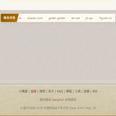
域名市场
cr
98765.net
shaobi.com
gmbh.gmbh
ikf.net
j9.xyz
Tiyumi.cn
小黑屋
|
支持
|
规范
|
关于
|
FAQ
|
群组
|
工具
|
友链
|
RSS
服务器由
DangYun
友情提供
© 始于2020.10.10
大佬论坛
&
十年之约
Time: 0.017, SQL: 31