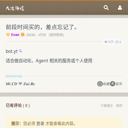
前段时间买的，差点忘记了。
Evan
(
5630)
4月前
[复制链接]
529
8
bot.yt
适合做自动化，Agent 相关的服务或个人使用
𝑴𝒊.𝑪𝑫
♥️
𝒁𝒖𝒊.𝑹𝒆
收藏
投币
已有评论
(
8
)
只看楼主
倒序
提示：
您必须
登录
才能查看此内容。