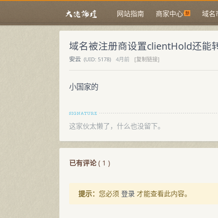
网站指南
商家中心
域名
域名被注册商设置clientHold还
安云
(
UID:
5178)
4月前
[复制链接]
小国家的
这家伙太懒了，什么也没留下。
已有评论
(
1
)
提示：
您必须
登录
才能查看此内容。