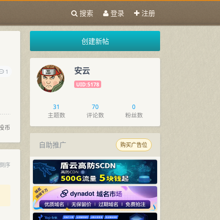
搜索
登录
注册
创建新帖
安云
1
UID:5178
31
70
0
主题数
评论数
粉丝数
投币
自助推广
购买广告位
倒序