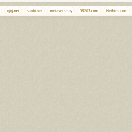
qjqj.net
saobi.net
metaverse.by
35203.com
Nethtml.com
n