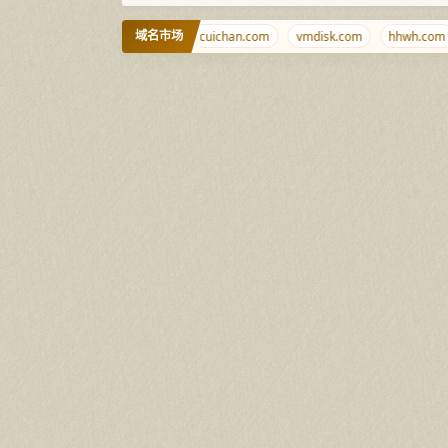
域名市场
aoqi.com
wwwww.com.cn
cuichan.com
vmdisk.com
hhwh.com