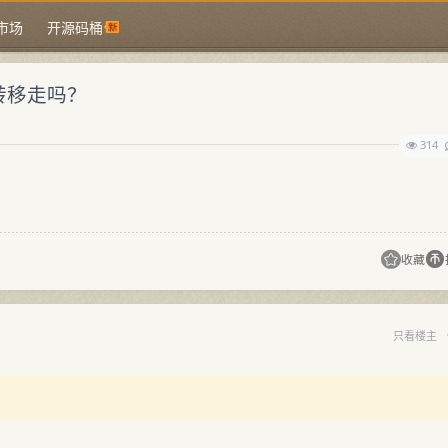
市场
开源码桶
能转移走吗？
314
收藏
只看楼主