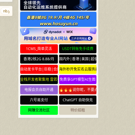
b.yun
j9.xyz
xiaojiba.com
mofa.yun
shabi.net
caonidie.com
1CMS_简单灵活
USDT转账免手续费
香港2核2G 8.88/月
国内外|香港|美国|超便宜云服务器
自动发卡平台|巨稳|合规
海外秒开免实名云服务器
全栈开发者聚集地 雷若社区 leiruo.com
免费享GPT模型AI生图
电报会员自助开通
🔥🔥🔥说你呢，不要点🔥🔥🔥
六号易支付
ChatGPT 自助快充
网赚交流社区
特价招租