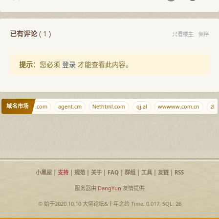
已有评论
(
1
)
只看楼主
倒序
提示：
您必须
登录
才能查看此内容。
域名市场
m
caonidie.com
agent.cm
Nethtml.com
qj.al
wwwww.com.cn
zhu
小黑屋
|
支持
|
规范
|
关于
|
FAQ
|
群组
|
工具
|
友链
|
RSS
服务器由
DangYun
友情提供
© 始于2020.10.10
大佬论坛
&
十年之约
Time: 0.017, SQL: 26