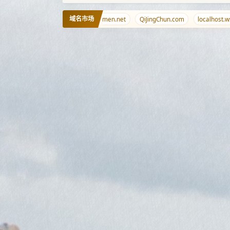
域名市场
9.wales
cuichan.com
haimen.net
QiJingChun.com
localhost.ws