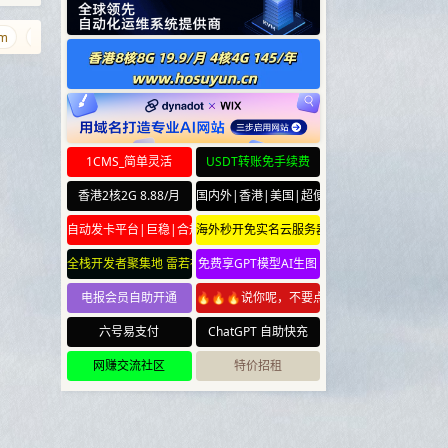
fwfw.net
haodaohang.com
qq.md
98765.net
0ci.com
j9.
1CMS_简单灵活
USDT转账免手续费
香港2核2G 8.88/月
国内外|香港|美国|超便宜云服务器
自动发卡平台|巨稳|合规
海外秒开免实名云服务器
全栈开发者聚集地 雷若社区 leiruo.com
免费享GPT模型AI生图
电报会员自助开通
🔥🔥🔥说你呢，不要点🔥🔥🔥
六号易支付
ChatGPT 自助快充
网赚交流社区
特价招租