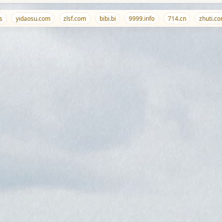
yidaosu.com
zlsf.com
bibi.bi
9999.info
714.cn
zhuti.com