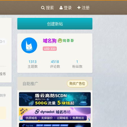
搜索
登录
注册
创建新帖
域名狗
1
UID:333
1313
4518
1
主题数
评论数
粉丝数
投币
自助推广
购买广告位
倒序