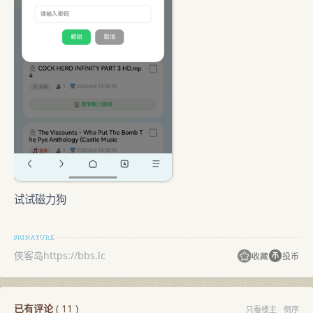
试试磁力狗
侠客岛https://bbs.lc
收藏
投币
已有评论
(
11
)
只看楼主
倒序