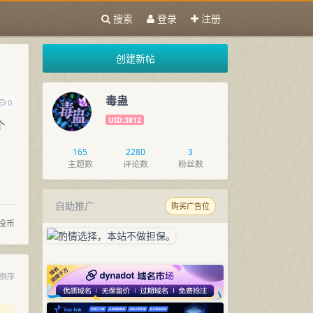
搜索
登录
注册
创建新帖
毒蛊
0
UID:3812
个
165
2280
3
主题数
评论数
粉丝数
自助推广
购买广告位
投币
倒序