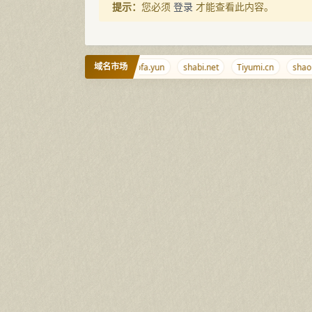
提示：
您必须
登录
才能查看此内容。
域名市场
tiaoqi.com
ciyuan.ee
mofa.yun
shabi.net
Tiyumi.cn
shaobi