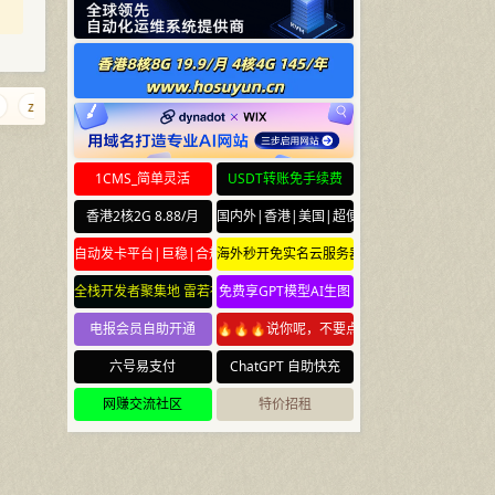
zpzz.com
nima.bi
fwfw.net
arkdir.com
j9.xyz
iiww.net
1CMS_简单灵活
USDT转账免手续费
香港2核2G 8.88/月
国内外|香港|美国|超便宜云服务器
自动发卡平台|巨稳|合规
海外秒开免实名云服务器
全栈开发者聚集地 雷若社区 leiruo.com
免费享GPT模型AI生图
电报会员自助开通
🔥🔥🔥说你呢，不要点🔥🔥🔥
六号易支付
ChatGPT 自助快充
网赚交流社区
特价招租