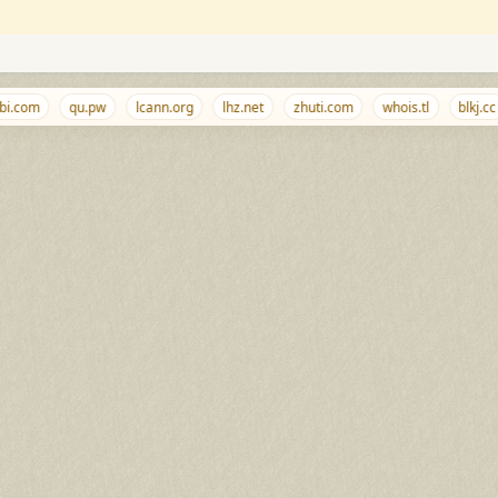
.com
qu.pw
lcann.org
lhz.net
zhuti.com
whois.tl
blkj.cc