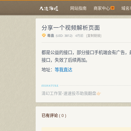
网站指南
商家中心
域名
分享一个视频解析页面
毒蛊
(
UID:
3812)
4月前
[复制链接]
都是公益的接口，部分接口手机端会有广告，最
接口，失效了后续再加。
地址：
等我直达
清幻工作室-速速投币助我翻盘👉🏻
已有评论
(
0
)