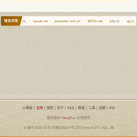
域名市场
.kiwi
nn1.cn
ciyuan.ee
wwwww.com.cn
98765.net
bibi.bi
qq.md
小黑屋
|
支持
|
规范
|
关于
|
FAQ
|
群组
|
工具
|
友链
|
RSS
服务器由
DangYun
友情提供
© 始于2020.10.10
大佬论坛
&
十年之约
Time: 0.017, SQL: 26