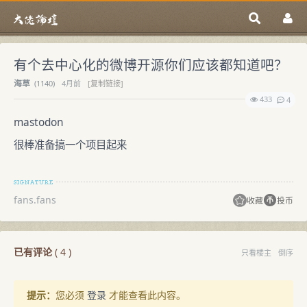
有个去中心化的微博开源你们应该都知道吧？
海草
(
1140)
4月前
[复制链接]
433
4
mastodon
很棒准备搞一个项目起来
fans.fans
收藏
投币
已有评论
(
4
)
只看楼主
倒序
提示：
您必须
登录
才能查看此内容。