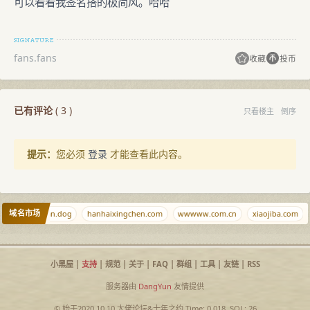
可以看看我签名搭的极简风。哈哈
fans.fans
收藏
投币
已有评论
(
3
)
只看楼主
倒序
提示：
您必须
登录
才能查看此内容。
域名市场
9.xyz
ciyuan.dog
hanhaixingchen.com
wwwww.com.cn
xiaojiba.com
小黑屋
|
支持
|
规范
|
关于
|
FAQ
|
群组
|
工具
|
友链
|
RSS
服务器由
DangYun
友情提供
© 始于2020.10.10
大佬论坛
&
十年之约
Time: 0.018, SQL: 26