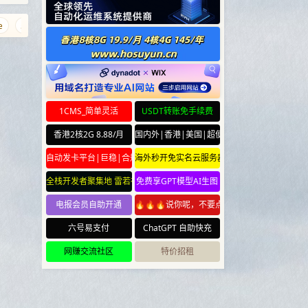
5.wales
baidu.sb
ejqq.com
nb.ci
xiaojiba.com
wt.la
r
1CMS_简单灵活
USDT转账免手续费
香港2核2G 8.88/月
国内外|香港|美国|超便宜云服务器
自动发卡平台|巨稳|合规
海外秒开免实名云服务器
全栈开发者聚集地 雷若社区 leiruo.com
免费享GPT模型AI生图
电报会员自助开通
🔥🔥🔥说你呢，不要点🔥🔥🔥
六号易支付
ChatGPT 自助快充
网赚交流社区
特价招租