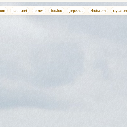
m
saobi.net
b.kiwi
foo.foo
jiejie.net
zhuti.com
ciyuan.ee