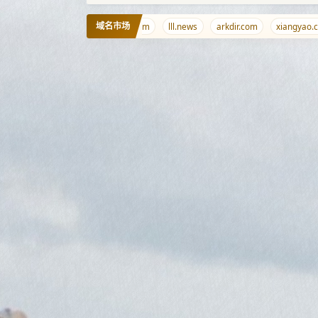
域名市场
m
456789.com.cn
ispisp.com
lll.news
arkdir.com
xiangyao.co