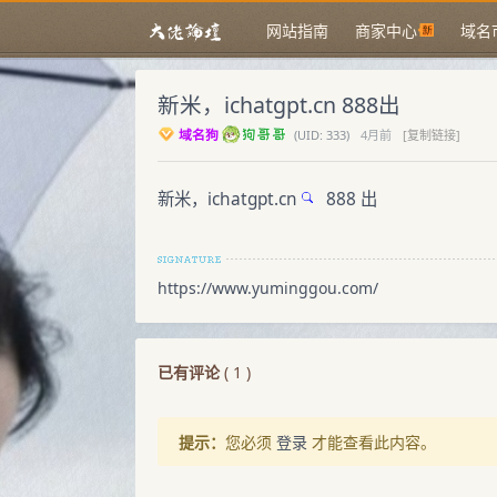
网站指南
商家中心
域名
新米，ichatgpt.cn 888出
域名狗
(
UID:
333)
4月前
[复制链接]
新米，
ichatgpt.cn
888 出
https://www.yuminggou.com/
已有评论
(
1
)
提示：
您必须
登录
才能查看此内容。