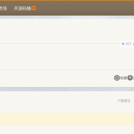
市场
开源码桶
307
收藏
只看楼主