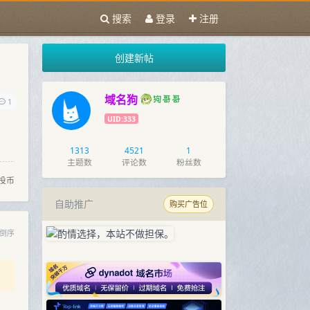
搜索
登录
注册
创建新帖
域名狗
1
UID:333
1313
4521
1
主题数
评论数
粉丝数
投币
自助推广
购买广告位
倒序