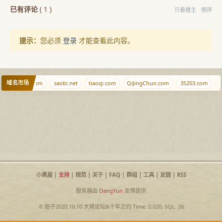
已有评论
(
1
)
只看楼主
倒序
提示：
您必须
登录
才能查看此内容。
域名市场
aodaohang.com
saobi.net
tiaoqi.com
QiJingChun.com
35203.com
T
小黑屋
|
支持
|
规范
|
关于
|
FAQ
|
群组
|
工具
|
友链
|
RSS
服务器由
DangYun
友情提供
© 始于2020.10.10
大佬论坛
&
十年之约
Time: 0.020, SQL: 26