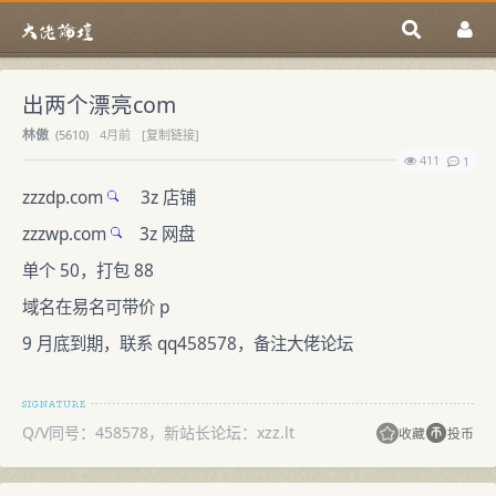
出两个漂亮com
林傲
(
5610)
4月前
[复制链接]
411
1
zzzdp.com
3z 店铺
zzzwp.com
3z 网盘
单个 50，打包 88
域名在易名可带价 p
9 月底到期，联系 qq458578，备注大佬论坛
Q/V同号：458578，新站长论坛：xzz.lt
收藏
投币