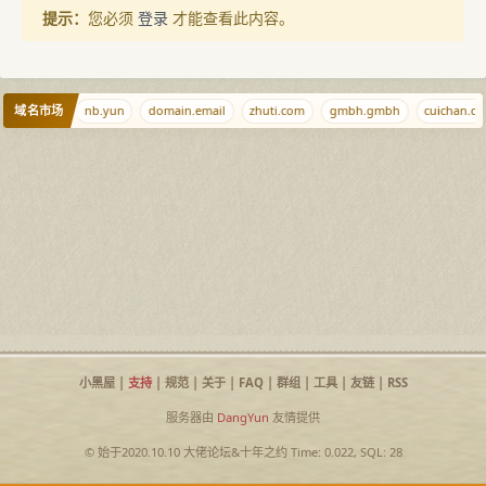
提示：
您必须
登录
才能查看此内容。
域名市场
w.com.cn
nb.yun
domain.email
zhuti.com
gmbh.gmbh
cuichan.co
小黑屋
|
支持
|
规范
|
关于
|
FAQ
|
群组
|
工具
|
友链
|
RSS
服务器由
DangYun
友情提供
© 始于2020.10.10
大佬论坛
&
十年之约
Time: 0.022, SQL: 28