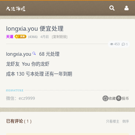
longxia.you 便宜处理
天道
(
4366)
4月前
[复制链接]
453
1
longxia.you
68 元处理
龙虾友 You 你的龙虾
成本 130 亏本处理 还有一年到期
微信：ecz9999
收藏
投币
已有评论
(
1
)
只看楼主
倒序