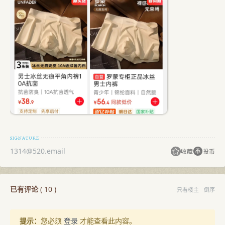
1314@520.email
收藏
投币
已有评论
(
10
)
只看楼主
倒序
提示：
您必须
登录
才能查看此内容。