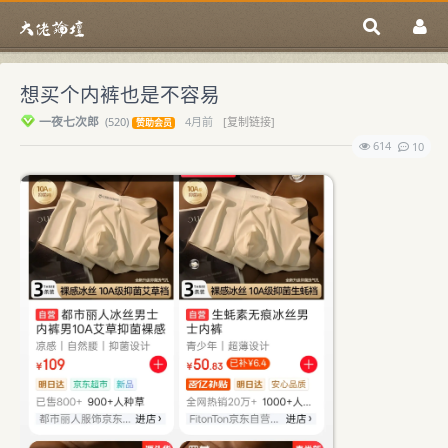
想买个内裤也是不容易
一夜七次郎
(
520)
4月前
[复制链接]
赞助会员
614
10