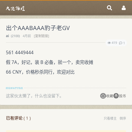
出个AAABAAA豹子老GV
ai
(
2100)
4月前
[复制链接]
419
1
561 4449444
假 7A，好记，装 B 必备，就一个，卖完收摊
66 CNY，价格秒杀同行，欢迎对比
这家伙太懒了，什么也没留下。
收藏
投币
已有评论
(
1
)
只看楼主
倒序