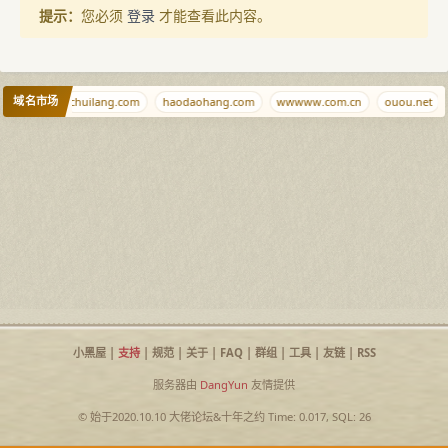
提示：
您必须
登录
才能查看此内容。
域名市场
qj.al
chuilang.com
haodaohang.com
wwwww.com.cn
ouou.net
小黑屋
|
支持
|
规范
|
关于
|
FAQ
|
群组
|
工具
|
友链
|
RSS
服务器由
DangYun
友情提供
© 始于2020.10.10
大佬论坛
&
十年之约
Time: 0.017, SQL: 26