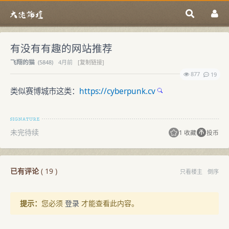
有没有有趣的网站推荐
飞翔的猫
(
5848)
4月前
[复制链接]
877
19
类似赛博城市这类：
https://cyberpunk.cv
未完待续
1 收藏
投币
已有评论
(
19
)
只看楼主
倒序
提示：
您必须
登录
才能查看此内容。