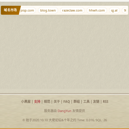
域名市场
lll.news
ispisp.com
blog.town
razeclaw.com
hhwh.com
qj.al
987
小黑屋
|
支持
|
规范
|
关于
|
FAQ
|
群组
|
工具
|
友链
|
RSS
服务器由
DangYun
友情提供
© 始于2020.10.10
大佬论坛
&
十年之约
Time: 0.016, SQL: 26