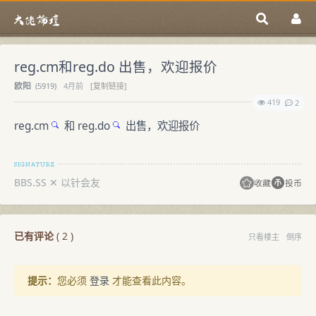
reg.cm和reg.do 出售，欢迎报价
欧阳
(
5919)
4月前
[复制链接]
419
2
reg.cm
和
reg.do
出售，欢迎报价
BBS.SS ✕ 以针会友
收藏
投币
已有评论
(
2
)
只看楼主
倒序
提示：
您必须
登录
才能查看此内容。