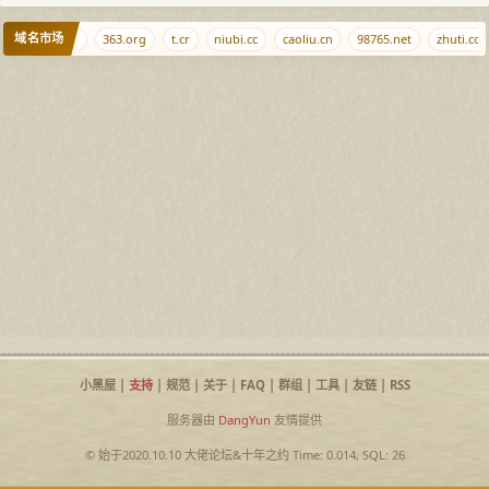
域名市场
om
qq.md
363.org
t.cr
niubi.cc
caoliu.cn
98765.net
zhuti.com
小黑屋
|
支持
|
规范
|
关于
|
FAQ
|
群组
|
工具
|
友链
|
RSS
服务器由
DangYun
友情提供
© 始于2020.10.10
大佬论坛
&
十年之约
Time: 0.014, SQL: 26