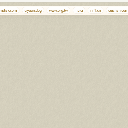
isk.com
ciyuan.dog
www.org.tw
nb.ci
nn1.cn
cuichan.com