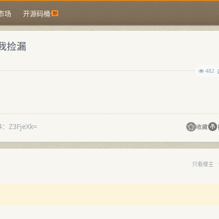
市场
开源码桶
我捡漏
482
4：Z3FjeXk=
收藏
只看楼主