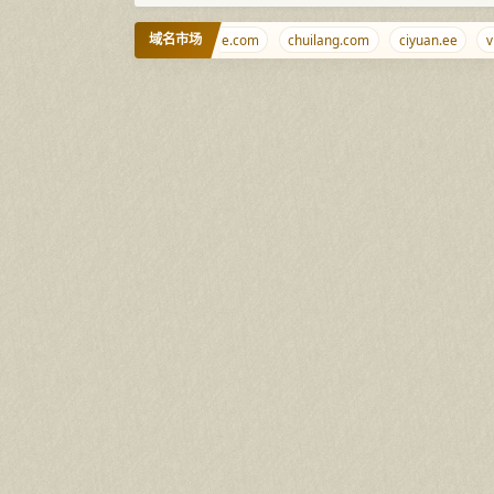
域名市场
un
blkj.cc
w.cr
caonidie.com
chuilang.com
ciyuan.ee
vmd