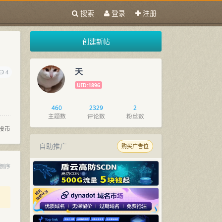
搜索
登录
注册
创建新帖
天
4
UID:1896
460
2329
2
主题数
评论数
粉丝数
投币
自助推广
购买广告位
倒序