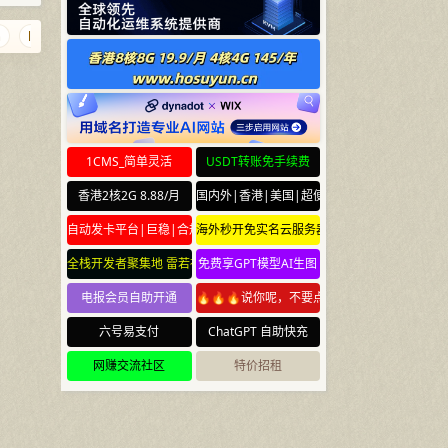
lcann.org
nima.bi
bibi.bi
98765.net
hanhaixingchen.com
l
1CMS_简单灵活
USDT转账免手续费
香港2核2G 8.88/月
国内外|香港|美国|超便宜云服务器
自动发卡平台|巨稳|合规
海外秒开免实名云服务器
全栈开发者聚集地 雷若社区 leiruo.com
免费享GPT模型AI生图
电报会员自助开通
🔥🔥🔥说你呢，不要点🔥🔥🔥
六号易支付
ChatGPT 自助快充
网赚交流社区
特价招租