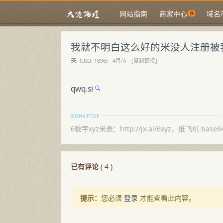
网站指南
商家中心
域名
我就不明白这么好的米没人注册被
天
(
UID:
1896)
4月前
[复制链接]
qwq.si
6数字xyz米表：http://jx.al/6xyz，纸飞机 base6
已有评论
(
4
)
提示：
您必须
登录
才能查看此内容。