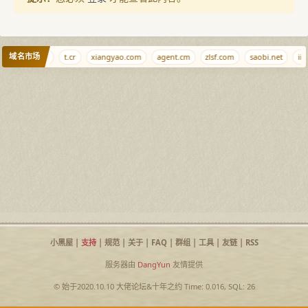
域名市场
cd
ikf.net
t.cr
xiangyao.com
agent.cm
zlsf.com
saobi.net
iiw
小黑屋
|
支持
|
规范
|
关于
|
FAQ
|
群组
|
工具
|
友链
|
RSS
服务器由
DangYun
友情提供
© 始于2020.10.10
大佬论坛
&
十年之约
Time: 0.016, SQL: 26