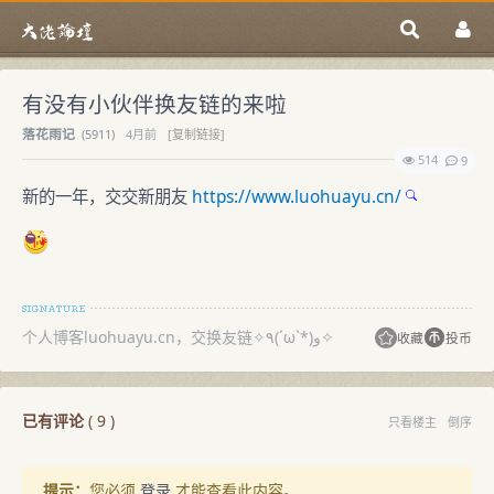
有没有小伙伴换友链的来啦
落花雨记
(
5911)
4月前
[复制链接]
514
9
新的一年，交交新朋友
https://www.luohuayu.cn/
个人博客luohuayu.cn，交换友链✧٩(ˊωˋ*)و✧
收藏
投币
已有评论
(
9
)
只看楼主
倒序
提示：
您必须
登录
才能查看此内容。