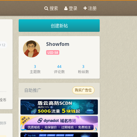
搜索
登录
注册
创建新帖
Showfom
12
UID:58
3
44
3
主题数
评论数
粉丝数
自助推广
购买广告位
投币
倒序