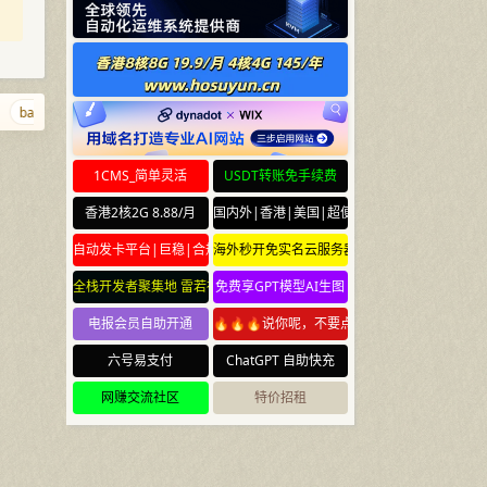
baidu.sb
foo.foo
arkdir.com
qq.md
347.cn
www.pm
lcan
1CMS_简单灵活
USDT转账免手续费
香港2核2G 8.88/月
国内外|香港|美国|超便宜云服务器
自动发卡平台|巨稳|合规
海外秒开免实名云服务器
全栈开发者聚集地 雷若社区 leiruo.com
免费享GPT模型AI生图
电报会员自助开通
🔥🔥🔥说你呢，不要点🔥🔥🔥
六号易支付
ChatGPT 自助快充
网赚交流社区
特价招租