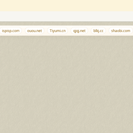
spisp.com
ouou.net
Tiyumi.cn
qjqj.net
blkj.cc
shaobi.com