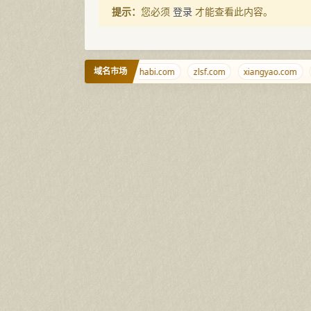
提示：
您必须
登录
才能查看此内容。
域名市场
aoliu.cn
diaozhui.com
aishabi.com
zlsf.com
xiangyao.com
i